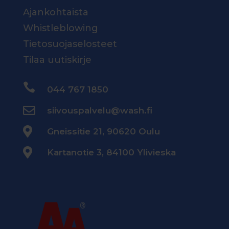
Ajankohtaista
Whistleblowing
Tietosuojaselosteet
Tilaa uutiskirje

044 767 1850

siivouspalvelu@wash.fi

Gneissitie 21, 90620 Oulu

Kartanotie 3, 84100 Ylivieska