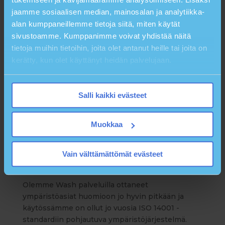
jaamme sosiaalisen median, mainosalan ja analytiikka-
alan kumppaneillemme tietoja siitä, miten käytät
sivustoamme. Kumppanimme voivat yhdistää näitä
tietoja muihin tietoihin, joita olet antanut heille tai joita on
kerätty, kun olet käyttänyt heidän palvelujaan.
Salli kaikki evästeet
Muokkaa
Meille on myönnetty Ekokompassi-
ympäristösertifikaatti
Vain välttämättömät evästeet
by
Venla Luttinen
|
Nov 13, 2025
|
Ajankohtaista
Olemme Wash palveluilla ottaneet
ympäristöasiat huomioon jo hyvin pitkään ja
käytössämme on ollut jo vuosia ISO 14001 -
standardiin pohjautuva ympäristöjärjestelmä.