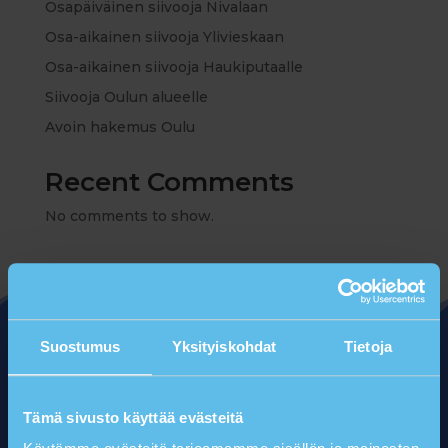
Osapäiväinen siivooja Nivalaan
Osa-aikainen siivooja Ylivieskaan
Osa-aikainen siivooja Haukiputaalle
Siivooja Oulun alueelle
Avoin hakemus Oulu
Recent Comments
No comments to show.
Suostumus
Yksityiskohdat
Tietoja
Tämä sivusto käyttää evästeitä