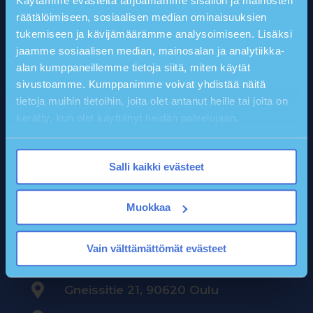
Käytämme evästeitä tarjoamamme sisällön ja mainosten
räätälöimiseen, sosiaalisen median ominaisuuksien
tukemiseen ja kävijämäärämme analysoimiseen. Lisäksi
jaamme sosiaalisen median, mainosalan ja analytiikka-
alan kumppaneillemme tietoja siitä, miten käytät
sivustoamme. Kumppanimme voivat yhdistää näitä
tietoja muihin tietoihin, joita olet antanut heille tai joita on
kerätty, kun olet käyttänyt heidän palvelujaan.
Ajankohtaista
Whistleblowing
Salli kaikki evästeet
Tietosuojaselosteet
Tilaa uutiskirje
Muokkaa

044 767 1850
Vain välttämättömät evästeet

siivouspalvelu@wash.fi

Gneissitie 21, 90620 Oulu