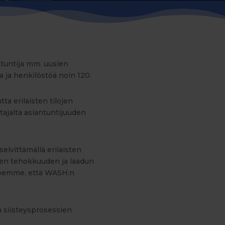
ntuntija mm. uusien
aa ja henkilöstöä noin 120.
a erilaisten tilojen
ajalta asiantuntijuuden
lvittämällä erilaisten
inen tehokkuuden ja laadun
Koemme, että WASH:n
a siisteysprosessien