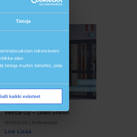
Tietoja
 ominaisuuksien tukemiseen
tiikka-alan
ietoja muihin tietoihin, joita
Salli kaikki evästeet
Vestia Oy – Olavi Soinio
19.09.2025
|
Referenssit
Lue Lisää