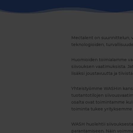
Mectalent on suunnittelun, 
teknologioiden, turvallisuude
Huomioiden toimialamme vaati
siivouksen vaatimuksista. J
lisäksi joustavuutta ja tiivis
Yhteistyömme WASHin kanssa 
tuotantotilojen siivousvaati
osalta ovat toimintamme ku
toiminta tukee yrityksemme
WASH huolehtii siivouksesta 
parantamiseen. Näin voimme