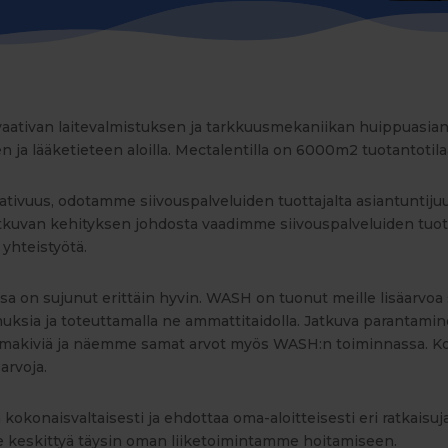
vaativan laitevalmistuksen ja tarkkuusmekaniikan huippuasia
n ja lääketieteen aloilla. Mectalentilla on 6000m2 tuotantotil
vuus, odotamme siivouspalveluiden tuottajalta asiantuntijuutt
atkuvan kehityksen johdosta vaadimme siivouspalveluiden tuott
tä yhteistyötä.
on sujunut erittäin hyvin. WASH on tuonut meille lisäarvoa se
muksia ja toteuttamalla ne ammattitaidolla. Jatkuva parantam
lmakiviä ja näemme samat arvot myös WASH:n toiminnassa. 
 arvoja.
kokonaisvaltaisesti ja ehdottaa oma-aloitteisesti eri ratkaisuj
 keskittyä täysin oman liiketoimintamme hoitamiseen.