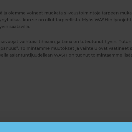
stä ja olemme voineet muokata siivoustoimintoja tarpeen muka
yt aikaa, kun se on ollut tarpeellista. Myös WASHin työnjohto 
yvin saatavilla.
siivoojat vaihtuisi tiheään, ja tämä on toteutunut hyvin. Tutu
panuus”. Toimintamme muutokset ja vaihtelu ovat vaatineet si
isella asiantuntijuudellaan WASH on tuonut toimintaamme lisä