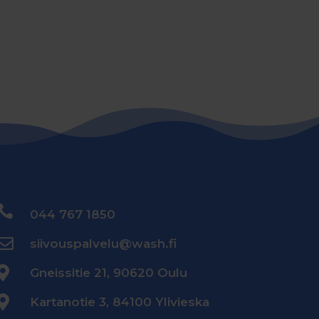

044 767 1850

siivouspalvelu@wash.fi

Gneissitie 21, 90620 Oulu

Kartanotie 3, 84100 Ylivieska