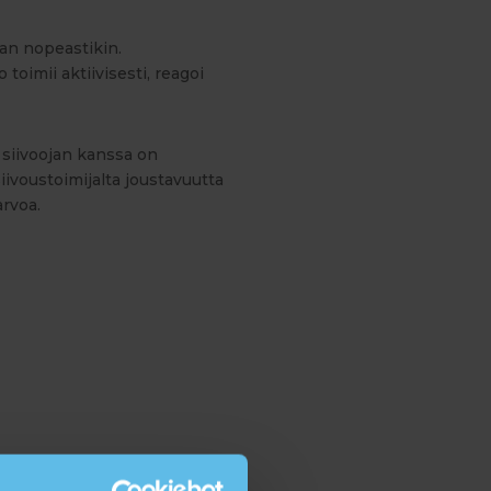
an nopeastikin.
toimii aktiivisesti, reagoi
n siivoojan kanssa on
ivoustoimijalta joustavuutta
arvoa.