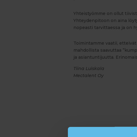
Yhteistyömme on ollut tiivi
Yhteydenpitoon on aina löytyn
nopeasti tarvittaessa ja on h
Toimintamme vaatii, etteivät 
mahdollista saavuttaa ”kump
ja asiantuntijuutta. Erinoma
Tiina Luiskala
Mectalent Oy