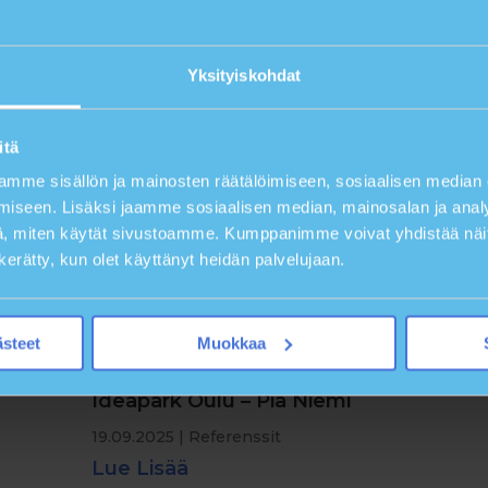
jä
Yksityiskohdat
itä
mme sisällön ja mainosten räätälöimiseen, sosiaalisen median
iseen. Lisäksi jaamme sosiaalisen median, mainosalan ja analy
, miten käytät sivustoamme. Kumppanimme voivat yhdistää näitä t
n kerätty, kun olet käyttänyt heidän palvelujaan.
ästeet
Muokkaa
Ideapark Oulu – Pia Niemi
19.09.2025
|
Referenssit
Lue Lisää