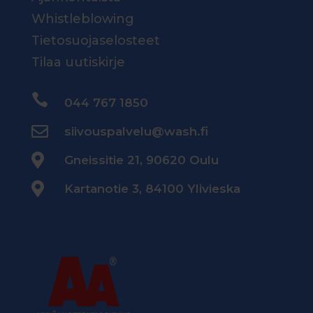
Whistleblowing
Tietosuojaselosteet
Tilaa uutiskirje

044 767 1850

siivouspalvelu@wash.fi

Gneissitie 21, 90620 Oulu

Kartanotie 3, 84100 Ylivieska