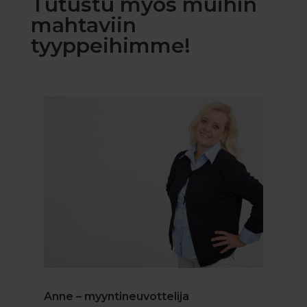
Tutustu myös muihin
mahtaviin
tyyppeihimme!
Anne – myyntineuvottelija