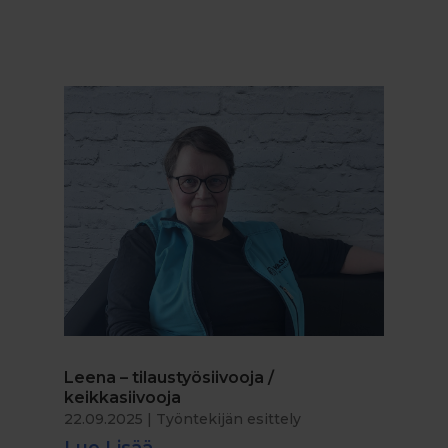
Leena – tilaustyösiivooja /
keikkasiivooja
22.09.2025
|
Työntekijän esittely
Lue Lisää