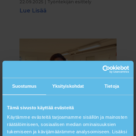
22.09.2025
|
Työntekijän esittely
Lue Lisää
Suostumus
Yksityiskohdat
Tietoja
Tämä sivusto käyttää evästeitä
Käytämme evästeitä tarjoamamme sisällön ja mainosten
räätälöimiseen, sosiaalisen median ominaisuuksien
Suntaraporn – ylläpitosiivooja
tukemiseen ja kävijämäärämme analysoimiseen. Lisäksi
22.09.2025
|
Työntekijän esittely