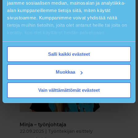
jaamme sosiaalisen median, mainosalan ja analytiikka-
Lue Lisää
alan kumppaneillemme tietoja siitä, miten käytät
sivustoamme. Kumppanimme voivat yhdistää näitä
tietoja muihin tietoihin, joita olet antanut heille tai joita on
kerätty, kun olet käyttänyt heidän palvelujaan.
Salli kaikki evästeet
Muokkaa
Vain välttämättömät evästeet
Minja – työnjohtaja
22.09.2025
|
Työntekijän esittely