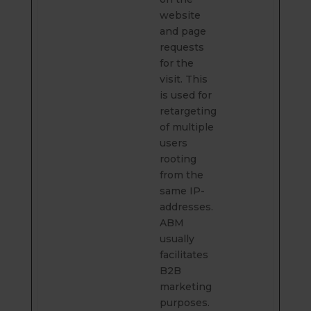
website
and page
requests
for the
visit. This
is used for
retargeting
of multiple
users
rooting
from the
same IP-
addresses.
ABM
usually
facilitates
B2B
marketing
purposes.