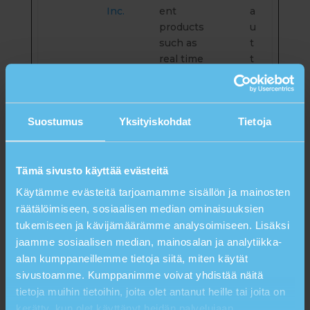
Inc.
ent
a
products
u
such as
t
real time
t
bidding
a
from third
party
Suostumus
Yksityiskohdat
Tietoja
advertisers
.
_gc
Go
Used by
3
Tämä sivusto käyttää evästeitä
l_a
ogl
Google
k
Käytämme evästeitä tarjoamamme sisällön ja mainosten
u
e
AdSense
u
räätälöimiseen, sosiaalisen median ominaisuuksien
for
u
tukemiseen ja kävijämäärämme analysoimiseen. Lisäksi
experimen
k
jaamme sosiaalisen median, mainosalan ja analytiikka-
ting with
a
advertisem
u
alan kumppaneillemme tietoja siitä, miten käytät
ent
t
sivustoamme. Kumppanimme voivat yhdistää näitä
efficiency
t
tietoja muihin tietoihin, joita olet antanut heille tai joita on
across
a
kerätty, kun olet käyttänyt heidän palvelujaan.