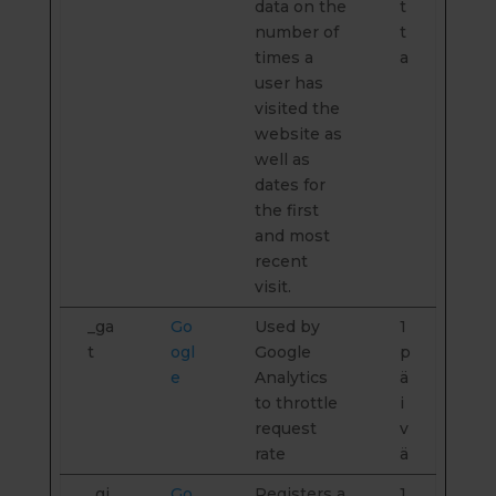
data on the
t
number of
t
times a
a
user has
visited the
website as
well as
dates for
the first
and most
recent
visit.
_ga
Go
Used by
1
t
ogl
Google
p
e
Analytics
ä
to throttle
i
request
v
rate
ä
_gi
Go
Registers a
1