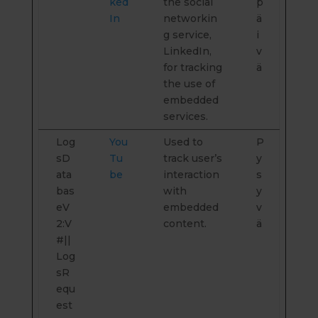
ked
the social
p
In
networkin
ä
g service,
i
LinkedIn,
v
for tracking
ä
the use of
embedded
services.
Log
You
Used to
P
sD
Tu
track user’s
y
ata
be
interaction
s
bas
with
y
eV
embedded
v
2:V
content.
ä
#||
Log
sR
equ
est