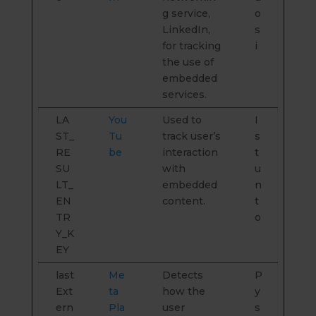
g service,
o
LinkedIn,
s
for tracking
i
the use of
embedded
services.
LA
You
Used to
I
ST_
Tu
track user’s
s
RE
be
interaction
t
SU
with
u
LT_
embedded
n
EN
content.
t
TR
o
Y_K
EY
last
Me
Detects
P
Ext
ta
how the
y
ern
Pla
user
s