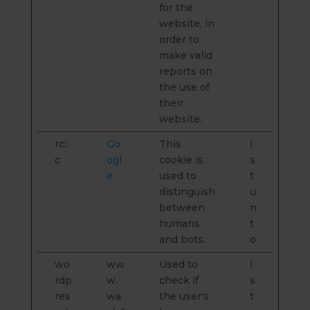
for the
website, in
order to
make valid
reports on
the use of
their
website.
rc::
Go
This
I
c
ogl
cookie is
s
e
used to
t
distinguish
u
between
n
humans
t
and bots.
o
wo
ww
Used to
I
rdp
w.
check if
s
res
wa
the user's
t