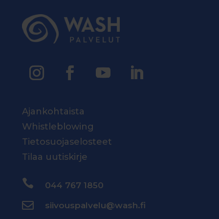
Ajankohtaista
Whistleblowing
Tietosuojaselosteet
Tilaa uutiskirje

044 767 1850

siivouspalvelu@wash.fi