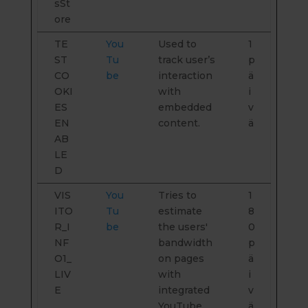
sSt
ore
TE
You
Used to
1
ST
Tu
track user’s
p
CO
be
interaction
ä
OKI
with
i
ES
embedded
v
EN
content.
ä
AB
LE
D
VIS
You
Tries to
1
ITO
Tu
estimate
8
R_I
be
the users'
0
NF
bandwidth
p
O1_
on pages
ä
LIV
with
i
E
integrated
v
YouTube
ä