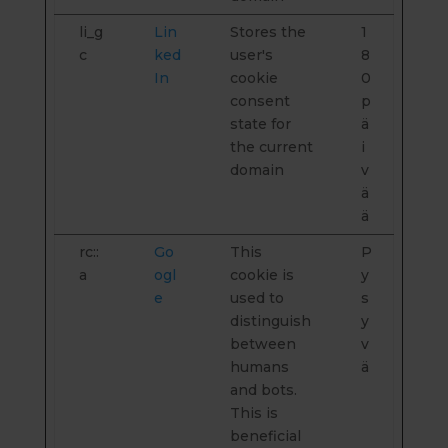
li_g
Lin
Stores the
1
c
ked
user's
8
In
cookie
0
consent
p
state for
ä
the current
i
domain
v
ä
ä
rc::
Go
This
P
a
ogl
cookie is
y
e
used to
s
distinguish
y
between
v
humans
ä
and bots.
This is
beneficial