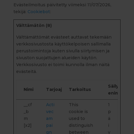
Evästeilmoitus päivitetty viimeksi 11/07/2026,
tekijä:
Cookiebot
:
Välttämätön (8)
Välttämättömät evästeet auttavat tekemään
verkkosivustosta käyttökelpoisen sallimalla
perustoimintoja kuten sivulla siirtymisen ja
sivuston suojattujen alueiden käytön.
Verkkosivusto ei toimi kunnolla ilman näitä
evästeitä.
Säilytyksen
Nimi
Tarjoaja
Tarkoitus
enimmäisk
__cf
Acti
This
1
_b
vec
cookie is
p
m
am
used to
ä
[x2]
pai
distinguish
i
gn
between
v