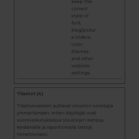
keep the
correct
state of
font,
blog/pictur
e sliders,
color
themes
and other
website
settings.
Tilastot (4)
Tilastoevästeet auttavat sivuston omistajia
ymmärtämään, miten käyttäjät ovat
vuorovaikutuksessa sivustojen kanssa,
keräämällä ja raportoimalla tietoja
nimettömästi.