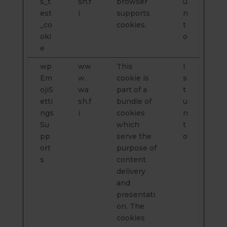
s_t
sh.f
browser
u
est
i
supports
n
_co
cookies.
t
oki
o
e
wp
ww
This
I
Em
w.
cookie is
s
ojiS
wa
part of a
t
etti
sh.f
bundle of
u
ngs
i
cookies
n
Su
which
t
pp
serve the
o
ort
purpose of
s
content
delivery
and
presentati
on. The
cookies