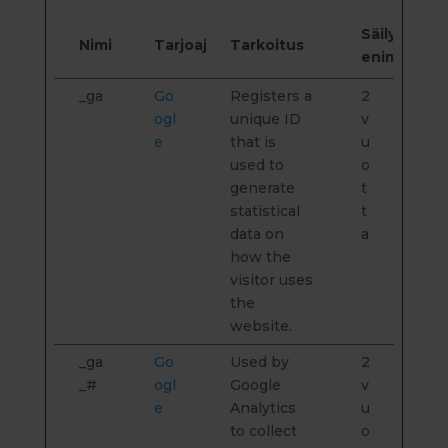
Säilytyksen
Nimi
Tarjoaja
Tarkoitus
enimmäisk
_ga
Go
Registers a
2
ogl
unique ID
v
e
that is
u
used to
o
generate
t
statistical
t
data on
a
how the
visitor uses
the
website.
_ga
Go
Used by
2
_#
ogl
Google
v
e
Analytics
u
to collect
o