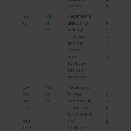
videos.
ä
YS
You
Registers a
I
C
Tu
unique ID
s
be
to keep
t
statistics
u
of what
n
videos
t
from
o
YouTube
the user
has seen.
yt-
You
Necessary
P
ico
Tu
for the
y
ns-
be
implement
s
last
ation and
y
-
functionalit
v
pur
y of
ä
ged
YouTube