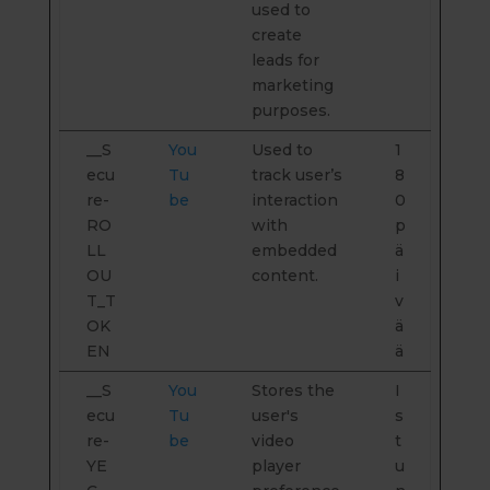
used to
create
leads for
marketing
purposes.
__S
You
Used to
1
ecu
Tu
track user’s
8
re-
be
interaction
0
RO
with
p
LL
embedded
ä
OU
content.
i
T_T
v
OK
ä
EN
ä
__S
You
Stores the
I
ecu
Tu
user's
s
re-
be
video
t
YE
player
u