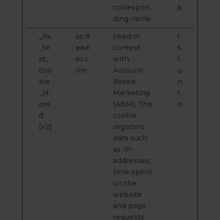
correspon
ä
ding name.
_lfa
sc.lf
Used in
I
_te
eed
context
s
st_
er.c
with
t
coo
om
Account-
u
kie
Based-
n
_st
Marketing
t
ore
(ABM). The
o
d
cookie
[x2]
registers
data such
as IP-
addresses,
time spent
on the
website
and page
requests