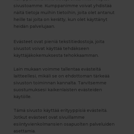
sivustoamme. Kumppanimme voivat yhdistää
näitä tietoja muihin tietoihin, joita olet antanut
heille tai joita on kerätty, kun olet käyttänyt
heidän palvelujaan.
Evästeet ovat pieniä tekstitiedostoja, joita
sivustot voivat käyttää tehdäkseen
käyttäjäkokemuksesta tehokkaamman.
Lain mukaan voimme tallentaa evästeitä
laitteellesi, mikäli se on ehdottoman tärkeää
sivuston toiminnan kannalta. Tarvitsemme
suostumuksesi kaikenlaisten evästeiden
käytölle.
Tämä sivusto käyttää erityyppisiä evästeitä.
Jotkut evästeet ovat sivuillamme
esiintyvienkolmansien osapuolten palveluiden
asettamia.