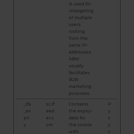
is used for
retargeting
of multiple
users
rooting
from the
same IP-
addresses.
ABM
usually
facilitates
B2B
marketing
purposes.
_lfa
sc.lf
Contains
P
_ex
eed
the expiry-
y
pir
er.c
date for
s
y
om
the cookie
y
with
v