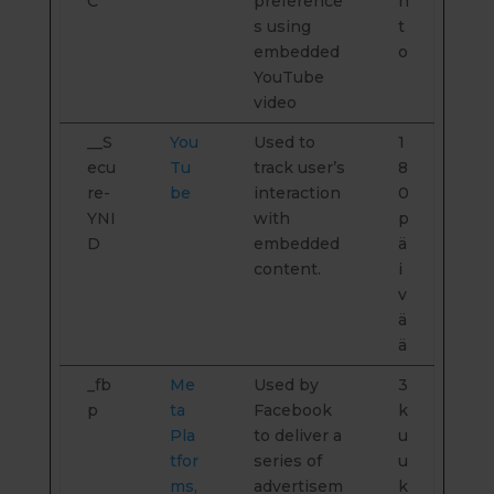
C
preference
n
s using
t
embedded
o
YouTube
video
__S
You
Used to
1
ecu
Tu
track user’s
8
re-
be
interaction
0
YNI
with
p
D
embedded
ä
content.
i
v
ä
ä
_fb
Me
Used by
3
p
ta
Facebook
k
Pla
to deliver a
u
tfor
series of
u
ms,
advertisem
k