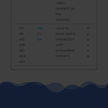
video-
content on
the
website.
YtI
You
Used to
P
db
Tu
track user’s
y
Me
be
interaction
s
ta#
with
y
dat
embedded
v
aba
content.
ä
ses