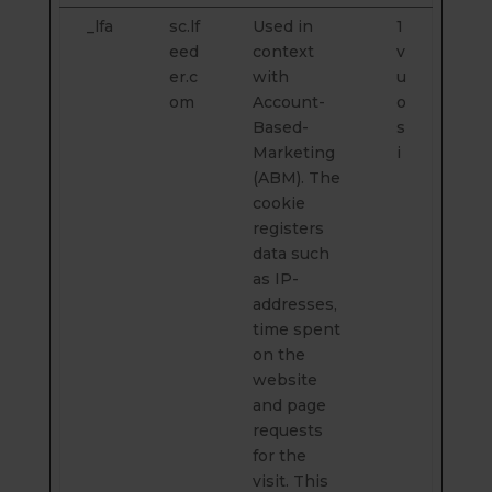
_lfa
sc.lf
Used in
1
eed
context
v
er.c
with
u
om
Account-
o
Based-
s
Marketing
i
(ABM). The
cookie
registers
data such
as IP-
addresses,
time spent
on the
website
and page
requests
for the
visit. This