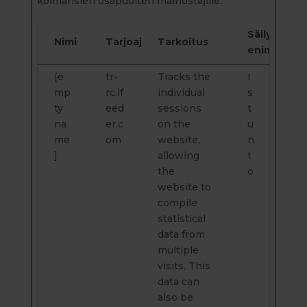
kolmansien osapuolten mainostajille.
Säilytyksen
Nimi
Tarjoaja
Tarkoitus
enimmäisk
[e
tr-
Tracks the
I
mp
rc.lf
individual
s
ty
eed
sessions
t
na
er.c
on the
u
me
om
website,
n
]
allowing
t
the
o
website to
compile
statistical
data from
multiple
visits. This
data can
also be