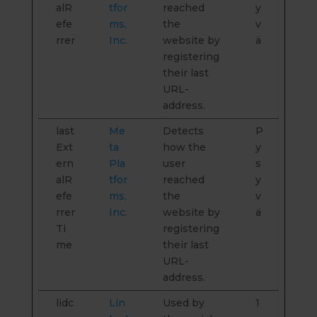
alR
tfor
reached
y
efe
ms,
the
v
rrer
Inc.
website by
ä
registering
their last
URL-
address.
last
Me
Detects
P
Ext
ta
how the
y
ern
Pla
user
s
alR
tfor
reached
y
efe
ms,
the
v
rrer
Inc.
website by
ä
Ti
registering
me
their last
URL-
address.
lidc
Lin
Used by
1