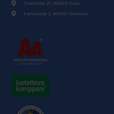

Gneissitie 21, 90620 Oulu

Kartanotie 3, 84100 Ylivieska