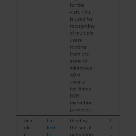
for the
visit. This
is used for
retargeting
of multiple
users
rooting
from the
same IP-
addresses.
ABM
usually
facilitates
B2B
marketing
purposes.
bco
Lin
Used by
1
oki
ked
the social
v
e
In
networkin
u