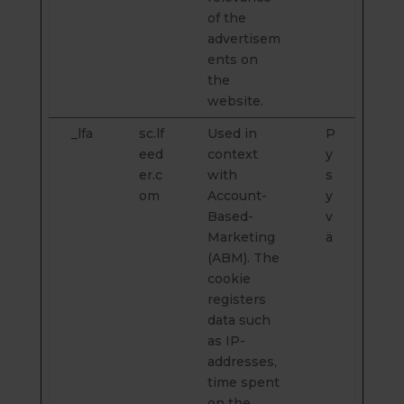
of the
advertisem
ents on
the
website.
_lfa
sc.lf
Used in
P
eed
context
y
er.c
with
s
om
Account-
y
Based-
v
Marketing
ä
(ABM). The
cookie
registers
data such
as IP-
addresses,
time spent
on the