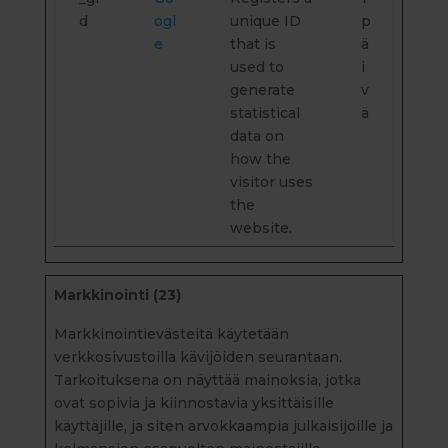
d
ogl
unique ID
p
e
that is
ä
used to
i
generate
v
statistical
ä
data on
how the
visitor uses
the
website.
Markkinointi (23)
Markkinointievästeitä käytetään
verkkosivustoilla kävijöiden seurantaan.
Tarkoituksena on näyttää mainoksia, jotka
ovat sopivia ja kiinnostavia yksittäisille
käyttäjille, ja siten arvokkaampia julkaisijoille ja