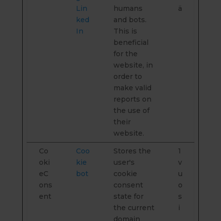
Lin
humans
ä
ked
and bots.
In
This is
beneficial
for the
website, in
order to
make valid
reports on
the use of
their
website.
Co
Coo
Stores the
1
oki
kie
user's
v
eC
bot
cookie
u
ons
consent
o
ent
state for
s
the current
i
domain